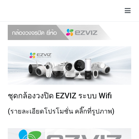
บริษัท บางกอก แซท แอนด์ ซีซีทีวี จำกัด
Just another WordPress site
ชุดกล้องวงปิด EZVIZ ระบบ Wifi
(รายละเอียดโปรโมชั่น คลิ๊กที่รูปภาพ)